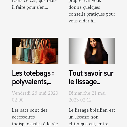
Dans ce cas, que faut-
propre. On vous
il faire pour s'en...
donne quelques
conseils pratiques pour
vous aider à...
Les totebags :
Tout savoir sur
polyvalents,
le lissage
écologiques,
brésilien
Vendredi 26 mai 2023
Dimanche 21 mai
personnalisés
02:00
2023 02:12
et tendances
Les sacs sont des
Le lissage brésilien est
accessoires
un lissage non
indispensables à la vie
chimique qui, entre