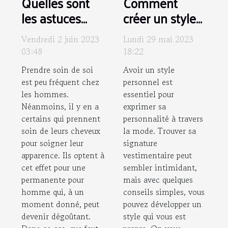
Quelles sont
Comment
les astuces
créer un style
pour enlever
unique pour
Vendredi 2 juin 2023
Lundi 29 mai 2023
une
soi ?
03:48
18:22
permanente
Prendre soin de soi
Avoir un style
pour homme ?
est peu fréquent chez
personnel est
les hommes.
essentiel pour
Néanmoins, il y en a
exprimer sa
certains qui prennent
personnalité à travers
soin de leurs cheveux
la mode. Trouver sa
pour soigner leur
signature
apparence. Ils optent à
vestimentaire peut
cet effet pour une
sembler intimidant,
permanente pour
mais avec quelques
homme qui, à un
conseils simples, vous
moment donné, peut
pouvez développer un
devenir dégoûtant.
style qui vous est