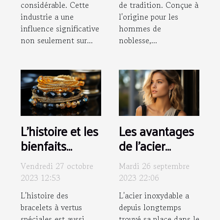
considérable. Cette
de tradition. Conçue à
industrie a une
l'origine pour les
influence significative
hommes de
non seulement sur...
noblesse,...
L'histoire et les
Les avantages
bienfaits
de l'acier
mystiques des
inoxydable
Vendredi 27 octobre
Mardi 26 septembre
bracelets à
dans les bijoux:
2023 12:53
2023 22:06
vertus
focus sur
L'histoire des
L'acier inoxydable a
spéciales
l'earcuff
bracelets à vertus
depuis longtemps
spéciales est aussi
trouvé sa place dans le