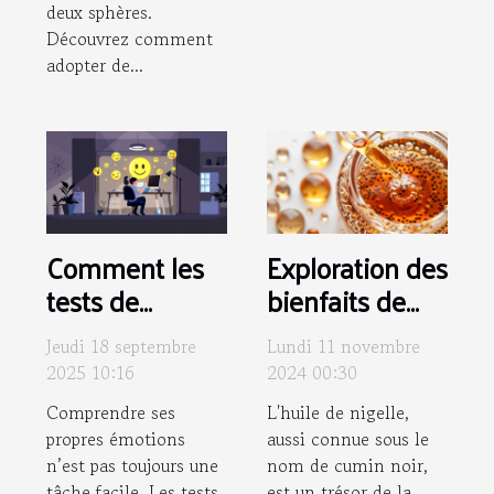
deux sphères.
Découvrez comment
adopter de...
Comment les
Exploration des
tests de
bienfaits de
sentiments en
l'huile de
Jeudi 18 septembre
Lundi 11 novembre
ligne peuvent
nigelle pour
2025 10:16
2024 00:30
clarifier vos
peau et
Comprendre ses
L'huile de nigelle,
émotions ?
cheveux
propres émotions
aussi connue sous le
n’est pas toujours une
nom de cumin noir,
tâche facile. Les tests
est un trésor de la