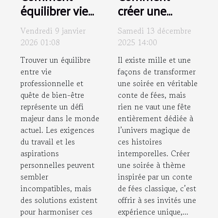
équilibrer vie
créer une
professionnelle
soirée à thème
Vendredi 9 janvier
Samedi 13 décembre
et quête de
inspirée par un
2026 01:08
2025 14:00
bien-être ?
conte de fées
Trouver un équilibre
Il existe mille et une
classique ?
entre vie
façons de transformer
professionnelle et
une soirée en véritable
quête de bien-être
conte de fées, mais
représente un défi
rien ne vaut une fête
majeur dans le monde
entièrement dédiée à
actuel. Les exigences
l’univers magique de
du travail et les
ces histoires
aspirations
intemporelles. Créer
personnelles peuvent
une soirée à thème
sembler
inspirée par un conte
incompatibles, mais
de fées classique, c’est
des solutions existent
offrir à ses invités une
pour harmoniser ces
expérience unique,...