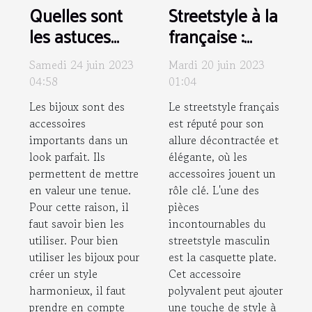
Quelles sont
Streetstyle à la
les astuces
française :
pour
Comment
Samedi 24 juin 2023
Mardi 20 juin 2023
harmoniser ses
associer une
04:58
01:04
bijoux et sa
casquette
Les bijoux sont des
Le streetstyle français
tenue ?
plate homme à
accessoires
est réputé pour son
votre tenue ?
importants dans un
allure décontractée et
look parfait. Ils
élégante, où les
permettent de mettre
accessoires jouent un
en valeur une tenue.
rôle clé. L'une des
Pour cette raison, il
pièces
faut savoir bien les
incontournables du
utiliser. Pour bien
streetstyle masculin
utiliser les bijoux pour
est la casquette plate.
créer un style
Cet accessoire
harmonieux, il faut
polyvalent peut ajouter
prendre en compte
une touche de style à