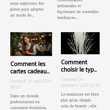
nous explorons des
artisanales et
pistes pour adopter
façonnant de nouvelles
un mode de...
tendances...
Comment
Comment les
choisir le type
cartes cadeaux
de manucure
dématérialisées
Vendredi 24
Vendredi 19 avril 2024
idéal pour
peuvent
novembre 2023 20:19
08:20
votre style
améliorer la
La manucure est bien
Dans un monde
quotidien
motivation des
plus qu'un simple
professionnel en
employés
soin de beauté ; elle
constante évolution,