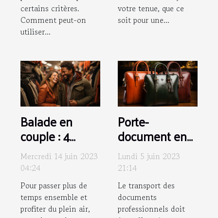
certains critères.
votre tenue, que ce
Comment peut-on
soit pour une...
utiliser...
Balade en
Porte-
couple : 4
document en
conseils pour
cuir : comment
Mercredi 14 juin 2023
Lundi 5 juin 2023
bien choisir vos
assurer son
04:24
21:14
vêtements
entretien ?
Pour passer plus de
Le transport des
temps ensemble et
documents
profiter du plein air,
professionnels doit