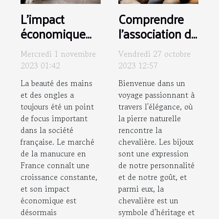
L'impact
Comprendre
économique
l'association de
de l'industrie
la pierre
Mercredi 1 novembre
Vendredi 27 octobre
de la
naturelle et la
2023 01:42
2023 12:57
manucure en
chevalière : Un
La beauté des mains
Bienvenue dans un
France
guide de style
et des ongles a
voyage passionnant à
toujours été un point
travers l'élégance, où
de focus important
la pierre naturelle
dans la société
rencontre la
française. Le marché
chevalière. Les bijoux
de la manucure en
sont une expression
France connaît une
de notre personnalité
croissance constante,
et de notre goût, et
et son impact
parmi eux, la
économique est
chevalière est un
désormais
symbole d'héritage et