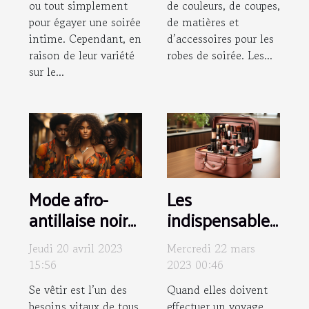
de couleurs, de coupes,
ou tout simplement
de matières et
pour égayer une soirée
d’accessoires pour les
intime. Cependant, en
robes de soirée. Les...
raison de leur variété
sur le...
Mode afro-
Les
antillaise noire
indispensables
: Pourquoi
d’une trousse
Jeudi 20 avril 2023
Mercredi 22 mars
choisir les
de beauté de
15:56
2023 00:46
vêtements
femme
Se vêtir est l’un des
Quand elles doivent
Black Lives ?
besoins vitaux de tous.
effectuer un voyage,