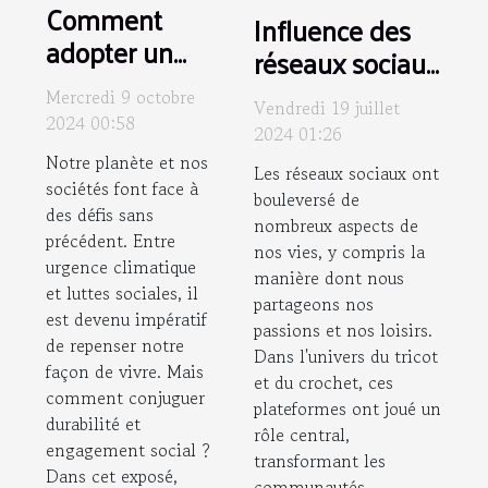
Comment
Influence des
adopter un
réseaux sociaux
mode de vie
sur les
Mercredi 9 octobre
durable tout
Vendredi 19 juillet
communautés
2024 00:58
2024 01:26
en soutenant
de tricot et
Notre planète et nos
les
Les réseaux sociaux ont
crochet
sociétés font face à
bouleversé de
mouvements
des défis sans
contemporaines
nombreux aspects de
sociaux
précédent. Entre
nos vies, y compris la
urgence climatique
manière dont nous
et luttes sociales, il
partageons nos
est devenu impératif
passions et nos loisirs.
de repenser notre
Dans l'univers du tricot
façon de vivre. Mais
et du crochet, ces
comment conjuguer
plateformes ont joué un
durabilité et
rôle central,
engagement social ?
transformant les
Dans cet exposé,
communautés