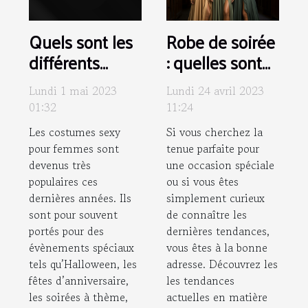
Robe de soirée
Quels sont les
: quelles sont
différents
les nouvelles
types de
Lundi 24 avril 2023
Lundi 1 mai 2023
tendances ?
costumes
11:24
01:32
sexys pour
Si vous cherchez la
Les costumes sexy
femme
tenue parfaite pour
pour femmes sont
disponibles sur
une occasion spéciale
devenus très
le marché ?
ou si vous êtes
populaires ces
simplement curieux
dernières années. Ils
de connaître les
sont pour souvent
dernières tendances,
portés pour des
vous êtes à la bonne
évènements spéciaux
adresse. Découvrez les
tels qu’Halloween, les
les tendances
fêtes d’anniversaire,
actuelles en matière
les soirées à thème,