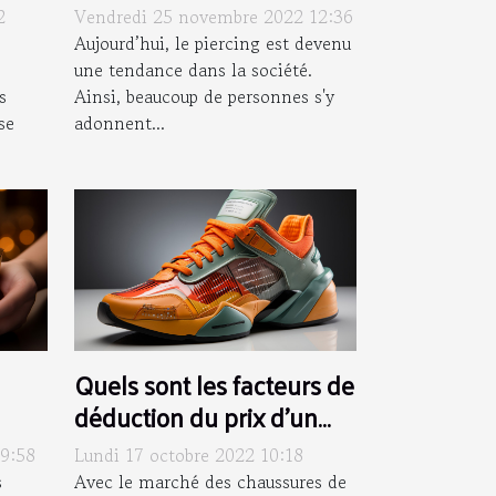
2
Vendredi 25 novembre 2022 12:36
Aujourd’hui, le piercing est devenu
une tendance dans la société.
s
Ainsi, beaucoup de personnes s'y
se
adonnent...
Quels sont les facteurs de
déduction du prix d'un
basket à l'avenir ?
9:58
Lundi 17 octobre 2022 10:18
s
Avec le marché des chaussures de