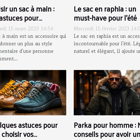
sir un sac à main :
Le sac en raphia : un
astuces pour
must-have pour l'été
ctuer un choix réussi
edi 15 mars 2023 14:54
Mercredi 15 février 2023 14:
c à main est un accessoire qui
Le sac en raphia est un acces
 donner un plus au style
incontournable pour l'été. Lé
mentaire d'une personne
naturel et élégant, il ajoute u
ment...
lques astuces pour
Parka pour homme : 
 choisir vos
conseils pour avoir u