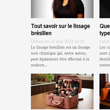
Tout savoir sur le lissage
Quel
brésilien
type
pou
Dimanche 21 mai 2023 02:12
Lundi
sur 
Le lissage brésilien est un lissage
Les c
non chimique qui, entre autres,
sont 
peut également être effectué à la
derniè
maison...
souven