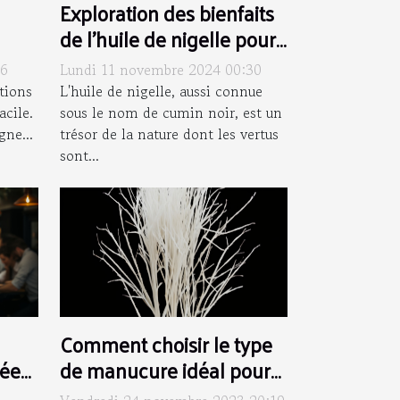
Exploration des bienfaits
de l'huile de nigelle pour
peau et cheveux
16
Lundi 11 novembre 2024 00:30
tions
L'huile de nigelle, aussi connue
acile.
sous le nom de cumin noir, est un
gne...
trésor de la nature dont les vertus
sont...
Comment choisir le type
de manucure idéal pour
sées
votre style quotidien