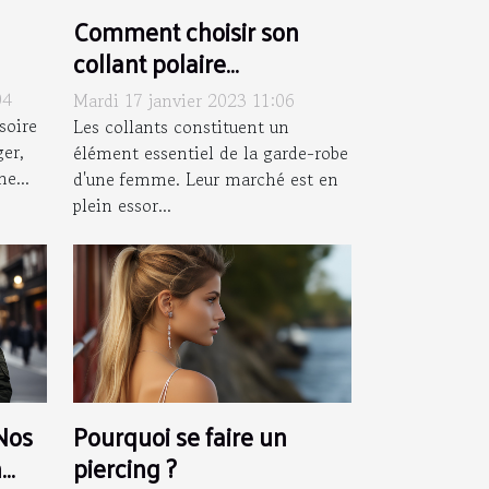
Comment choisir son
collant polaire
transparent?
04
Mardi 17 janvier 2023 11:06
soire
Les collants constituent un
ger,
élément essentiel de la garde-robe
ne...
d'une femme. Leur marché est en
plein essor...
Nos
Pourquoi se faire un
n
piercing ?