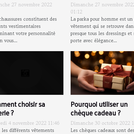
ussures
modèle adapté
nche 27 novembre 2022
Dimanche 27 novembre 202
01:12
haussures constituent des
La parka pour homme est un
nts vestimentaires
vêtement qui se retrouve dan
minant votre personnalité
presque tous les dressings et 
n vous...
porte avec élégance...
Pourquoi utiliser un
ment choisir sa
chèque cadeau ?
erie ?
Dimanche 30 octobre 2022 1
edi 4 novembre 2022 11:46
Les chèques cadeaux sont de
 les différents vêtements