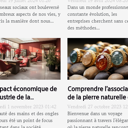
edi 19 juillet 2024 01:26
Vendredi 19 avril 2024 08:20
chet contemporaines
motivation des empl
éseaux sociaux ont bouleversé
Dans un monde professionne
mbreux aspects de nos vies, y
constante évolution, les
is la manière dont nous...
entreprises cherchent sans c
des méthodes...
mpact économique de
Comprendre l'associa
dustrie de la
de la pierre naturelle 
ucure en France
chevalière : Un guide
edi 1 novembre 2023 01:42
Vendredi 27 octobre 2023 12
style
auté des mains et des ongles
Bienvenue dans un voyage
ours été un point de focus
passionnant à travers l'éléga
tant dans la société
où la pierre naturelle rencont