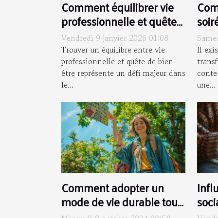
Comment équilibrer vie
Com
professionnelle et quête
soir
de bien-être ?
par 
Vendredi 9 janvier 2026 01:08
Samed
clas
Trouver un équilibre entre vie
Il exi
professionnelle et quête de bien-
trans
être représente un défi majeur dans
conte
le...
une...
Comment adopter un
Infl
mode de vie durable tout
soci
en soutenant les
comm