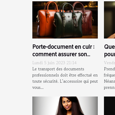
Porte-document en cuir :
Quel
comment assurer son
pour
entretien ?
per
Lundi 5 juin 2023 21:14
Vendr
?
Le transport des documents
Prend
professionnels doit être effectué en
fréqu
toute sécurité. L’accessoire qui peut
Néanm
vous...
prenne