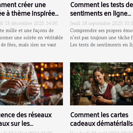
ment créer une
Comment les tests de
ée à thème inspirée
sentiments en ligne
un conte de fées
peuvent clarifier vos
i 13 décembre 2025 14:00
Jeudi 18 septembre 2025 10:
sique ?
émotions ?
ste mille et une façons de
Comprendre ses propres émo
former une soirée en véritable
n’est pas toujours une tâche f
 de fées, mais rien ne vaut
Les tests de sentiments en li
uence des réseaux
Comment les cartes
aux sur les
cadeaux dématériali
unautés de tricot et
peuvent améliorer la