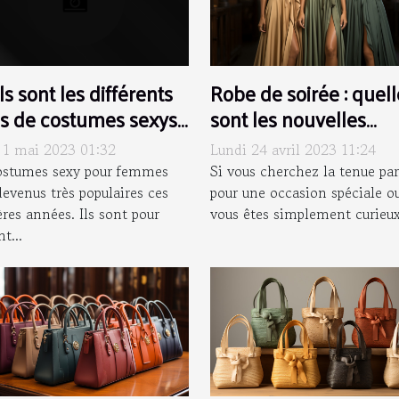
Robe de soirée : quell
s sont les différents
sont les nouvelles
s de costumes sexys
tendances ?
r femme disponibles
Lundi 24 avril 2023 11:24
 1 mai 2023 01:32
le marché ?
Si vous cherchez la tenue par
ostumes sexy pour femmes
pour une occasion spéciale ou
devenus très populaires ces
vous êtes simplement curieux 
res années. Ils sont pour
t...