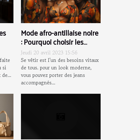
es
Mode afro-antillaise noire
: Pourquoi choisir les
vêtements Black Lives ?
Jeudi 20 avril 2023 15:56
faite
Se vêtir est l’un des besoins vitaux
 si
de tous. pour un look moderne,
de...
vous pouvez porter des jeans
accompagnés...