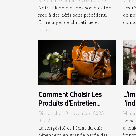
Mercredi 9 octobre 2024 00:58
Vendr
mouvements sociaux
cro
Notre planète et nos sociétés font
Les r
face à des défis sans précédent.
de no
Entre urgence climatique et
compr
luttes...
Comment Choisir Les
L'i
Produits d'Entretien
l'in
Adaptés à Votre Type de
man
Dimanche 19 novembre 2023
Mercr
Cuir
01:12
La be
La longévité et l'éclat du cuir
a touj
dépendent en grande partie des
impor