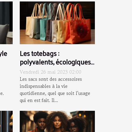
yle
Les totebags :
polyvalents, écologiques,
personnalisés et
Vendredi 26 mai 2023 02:00
tendances
Les sacs sont des accessoires
indispensables à la vie
e.
quotidienne, quel que soit l’usage
qui en est fait. Il...