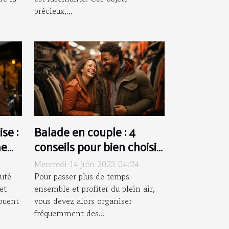
précieux,...
ise :
Balade en couple : 4
ne
conseils pour bien choisir
me à
vos vêtements
Mercredi 14 juin 2023 04:24
puté
Pour passer plus de temps
et
ensemble et profiter du plein air,
jouent
vous devez alors organiser
fréquemment des...