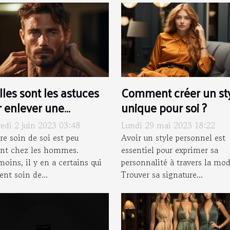
les sont les astuces
Comment créer un st
 enlever une
unique pour soi ?
manente pour homme
edi 2 juin 2023 03:48
Lundi 29 mai 2023 18:22
re soin de soi est peu
Avoir un style personnel est
ent chez les hommes.
essentiel pour exprimer sa
oins, il y en a certains qui
personnalité à travers la mod
nt soin de...
Trouver sa signature...