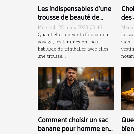
Les indispensables d’une
Choi
trousse de beauté de
des 
femme
effe
Mercredi 22 mars 2023 00:46
Mercr
Quand elles doivent effectuer un
Le sa
voyage, les femmes ont pour
vient
habitude de trimballer avec elles
vesti
une trousse...
notam
Comment choisir un sac
Que
banane pour homme en
bien