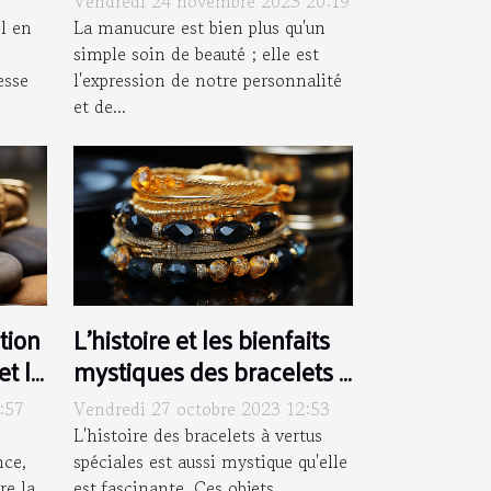
Vendredi 24 novembre 2023 20:19
oyés
La manucure est bien plus qu'un
l en
simple soin de beauté ; elle est
l'expression de notre personnalité
esse
et de...
tion
L'histoire et les bienfaits
et la
mystiques des bracelets à
 de
vertus spéciales
:57
Vendredi 27 octobre 2023 12:53
L'histoire des bracelets à vertus
nce,
spéciales est aussi mystique qu'elle
re la
est fascinante. Ces objets