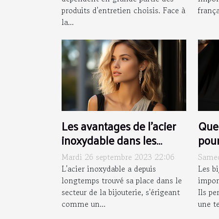
produits d'entretien choisis. Face à
frança
la...
Les avantages de l'acier
Quel
inoxydable dans les
pour
bijoux: focus sur l'earcuff
bijo
Mardi 26 septembre 2023 22:06
Samed
L'acier inoxydable a depuis
Les b
longtemps trouvé sa place dans le
impor
secteur de la bijouterie, s'érigeant
Ils p
comme un...
une te