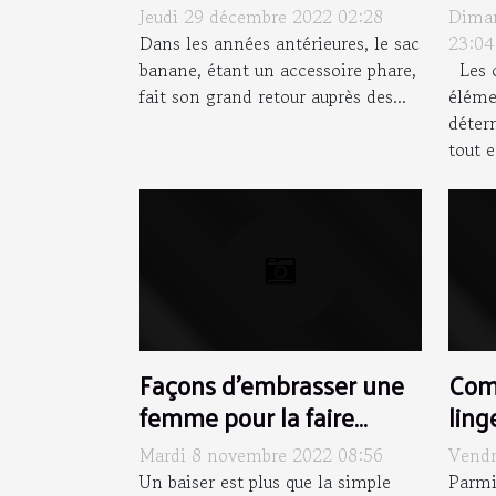
cuir noir classique ?
cha
Jeudi 29 décembre 2022 02:28
Dima
Dans les années antérieures, le sac
23:04
banane, étant un accessoire phare,
Les c
fait son grand retour auprès des...
éléme
déter
tout e
Façons d’embrasser une
Com
femme pour la faire
ling
tomber amoureuse de
Mardi 8 novembre 2022 08:56
Vendr
vous
Un baiser est plus que la simple
Parmi