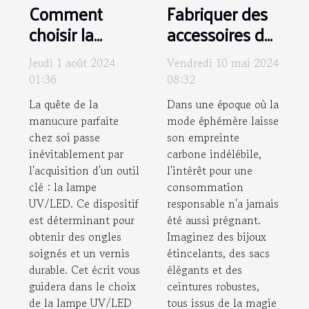
Comment
Fabriquer des
choisir la
accessoires de
meilleure
mode durables
Jeudi 1 août 2024
Vendredi 10 mai 2024
lampe UV/LED
avec des
01:36
08:32
pour votre
matériaux
La quête de la
Dans une époque où la
manucure à
recyclés
manucure parfaite
mode éphémère laisse
domicile
chez soi passe
son empreinte
inévitablement par
carbone indélébile,
l'acquisition d'un outil
l'intérêt pour une
clé : la lampe
consommation
UV/LED. Ce dispositif
responsable n'a jamais
est déterminant pour
été aussi prégnant.
obtenir des ongles
Imaginez des bijoux
soignés et un vernis
étincelants, des sacs
durable. Cet écrit vous
élégants et des
guidera dans le choix
ceintures robustes,
de la lampe UV/LED
tous issus de la magie