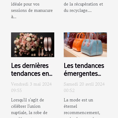
idéale pour vos
de la récupération et
sessions de manucure
du recyclage....
à...
Les dernières
Les tendances
tendances en
émergentes
accessoires
des sacs à
Vendredi 3 mai 2024
Samedi 20 avril 2024
pour compléter
main pour la
09:55
00:52
votre robe de
saison
Lorsqu'il s'agit de
La mode est un
mariée
prochaine
célébrer l'union
éternel
nuptiale, la robe de
recommencement,