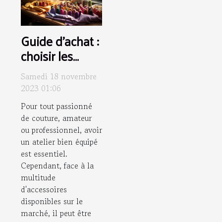
Guide d'achat :
choisir les
meilleurs
Samedi 18 novembre
accessoires
2023 01:06
pour votre
Pour tout passionné
atelier de
de couture, amateur
couture
ou professionnel, avoir
un atelier bien équipé
est essentiel.
Cependant, face à la
multitude
d'accessoires
disponibles sur le
marché, il peut être