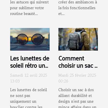
les astuces qui suivent
créer des ambiances à
pour sublimer votre
la fois fonctionnelles
routine beauté...
et...
Les lunettes de
Comment
soleil rétro un
choisir un sac à
accessoire
dos durable et
Samedi 12 avril 2025
Mardi 25 février 2025
intemporel
design pour un
13:03
00:26
pour
style de vie
Les lunettes de soleil
Choisir un sac à dos
moderniser
moderne
ne sont pas
alliant durabilité et
votre look
uniquement un
design n'est pas une
bouclier contre les
mince affaire dans un