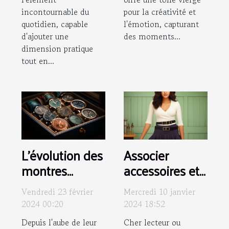
pour la créativité et
incontournable du
l'émotion, capturant
quotidien, capable
des moments...
d'ajouter une
dimension pratique
tout en...
L'évolution des
Associer
montres
accessoires et
comme
jupes sexy : le
Vendredi 23 février
Mercredi 10 janvier
accessoire de
guide pour un
2024 00:20
2024 18:52
mode
look parfait
Depuis l'aube de leur
Cher lecteur ou