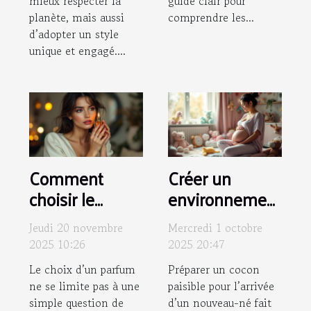
mieux respecter la
guide clair pour
planète, mais aussi
comprendre les...
d’adopter un style
unique et engagé....
Comment
Créer un
choisir le
environnement
parfum qui
serein pour
Jeudi 20 novembre
Mercredi 1 octobre
complète votre
bébé avant la
2025 10:26
2025 20:47
style et
naissance
Le choix d’un parfum
Préparer un cocon
personnalité?
ne se limite pas à une
paisible pour l’arrivée
simple question de
d’un nouveau-né fait