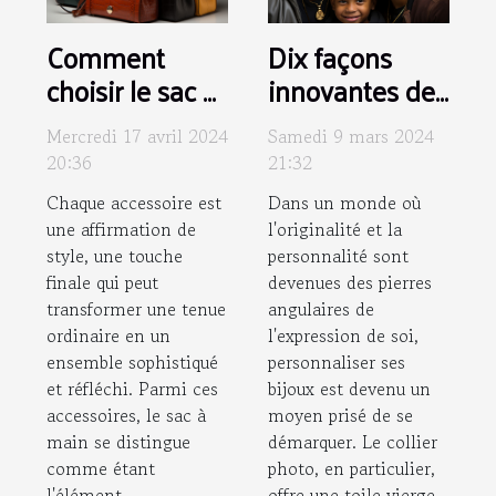
Dix façons
Comment
innovantes de
choisir le sac à
personnaliser
main parfait
Samedi 9 mars 2024
Mercredi 17 avril 2024
votre collier
pour chaque
21:32
20:36
photo
occasion
Dans un monde où
Chaque accessoire est
l'originalité et la
une affirmation de
personnalité sont
style, une touche
devenues des pierres
finale qui peut
angulaires de
transformer une tenue
l'expression de soi,
ordinaire en un
personnaliser ses
ensemble sophistiqué
bijoux est devenu un
et réfléchi. Parmi ces
moyen prisé de se
accessoires, le sac à
démarquer. Le collier
main se distingue
photo, en particulier,
comme étant
offre une toile vierge
l'élément