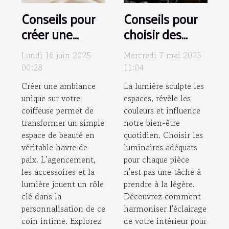
Conseils pour
Conseils pour
créer une
choisir des
ambiance
luminaires
Lundi 16 juin 2025
Mercredi 7 mai 2025
unique sur
adaptés à
00:28
11:04
votre coiffeuse
chaque pièce
Créer une ambiance
La lumière sculpte les
de la maison
unique sur votre
espaces, révèle les
coiffeuse permet de
couleurs et influence
transformer un simple
notre bien-être
espace de beauté en
quotidien. Choisir les
véritable havre de
luminaires adéquats
paix. L’agencement,
pour chaque pièce
les accessoires et la
n'est pas une tâche à
lumière jouent un rôle
prendre à la légère.
clé dans la
Découvrez comment
personnalisation de ce
harmoniser l'éclairage
coin intime. Explorez
de votre intérieur pour