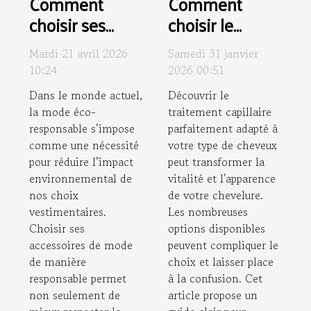
Comment
Comment
choisir ses
choisir le
accessoires de
traitement
Mardi 21 avril 2026
Samedi 31 janvier
mode éco-
capillaire
10:24
2026 00:51
responsables ?
adapté à votre
Dans le monde actuel,
Découvrir le
type de
la mode éco-
traitement capillaire
cheveux ?
responsable s’impose
parfaitement adapté à
comme une nécessité
votre type de cheveux
pour réduire l’impact
peut transformer la
environnemental de
vitalité et l'apparence
nos choix
de votre chevelure.
vestimentaires.
Les nombreuses
Choisir ses
options disponibles
accessoires de mode
peuvent compliquer le
de manière
choix et laisser place
responsable permet
à la confusion. Cet
non seulement de
article propose un