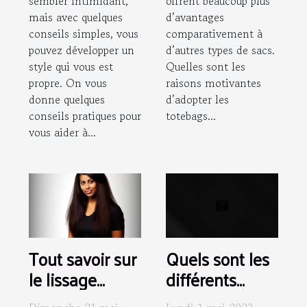
sembler intimidant,
offrent beaucoup plus
mais avec quelques
d’avantages
conseils simples, vous
comparativement à
pouvez développer un
d’autres types de sacs.
style qui vous est
Quelles sont les
propre. On vous
raisons motivantes
donne quelques
d’adopter les
conseils pratiques pour
totebags...
vous aider à...
Tout savoir sur
Quels sont les
le lissage
différents
brésilien
types de