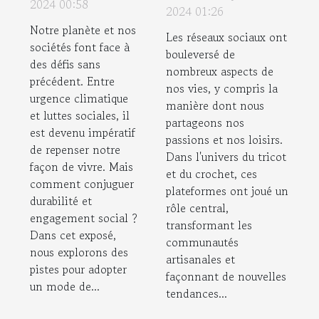
durable tout
communautés
2024 00:58
2024 01:26
en soutenant
de tricot et
Notre planète et nos
les
Les réseaux sociaux ont
crochet
sociétés font face à
bouleversé de
mouvements
des défis sans
contemporaines
nombreux aspects de
sociaux
précédent. Entre
nos vies, y compris la
urgence climatique
manière dont nous
et luttes sociales, il
partageons nos
est devenu impératif
passions et nos loisirs.
de repenser notre
Dans l'univers du tricot
façon de vivre. Mais
et du crochet, ces
comment conjuguer
plateformes ont joué un
durabilité et
rôle central,
engagement social ?
transformant les
Dans cet exposé,
communautés
nous explorons des
artisanales et
pistes pour adopter
façonnant de nouvelles
un mode de...
tendances...