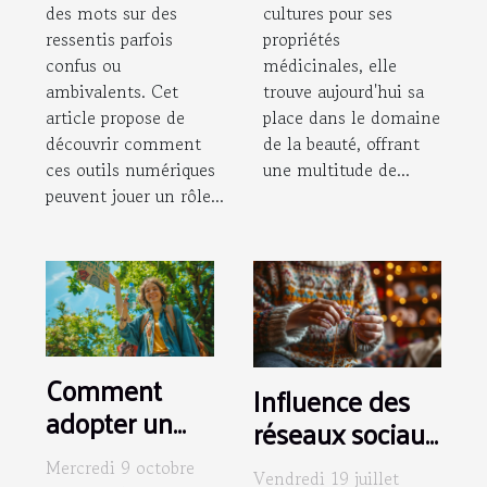
des mots sur des
cultures pour ses
ressentis parfois
propriétés
confus ou
médicinales, elle
ambivalents. Cet
trouve aujourd'hui sa
article propose de
place dans le domaine
découvrir comment
de la beauté, offrant
ces outils numériques
une multitude de...
peuvent jouer un rôle...
Comment
Influence des
adopter un
réseaux sociaux
mode de vie
sur les
Mercredi 9 octobre
Vendredi 19 juillet