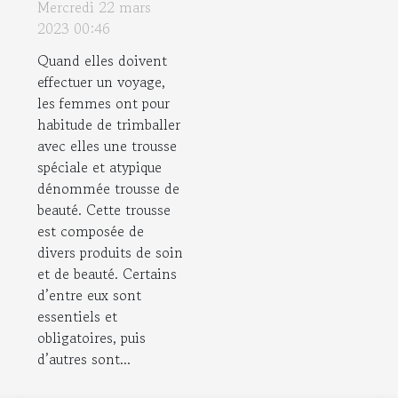
Mercredi 22 mars
de beauté de
2023 00:46
femme
Quand elles doivent
effectuer un voyage,
les femmes ont pour
habitude de trimballer
avec elles une trousse
spéciale et atypique
dénommée trousse de
beauté. Cette trousse
est composée de
divers produits de soin
et de beauté. Certains
d’entre eux sont
essentiels et
obligatoires, puis
d’autres sont...