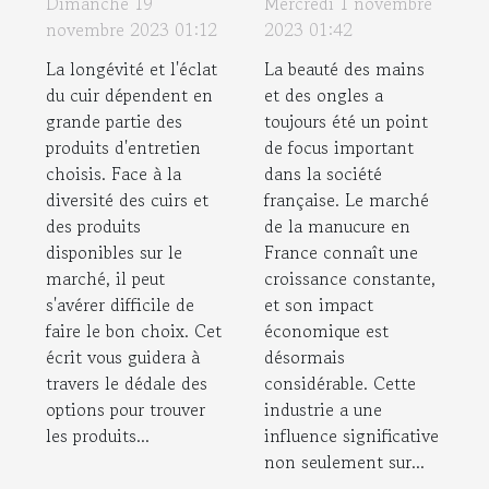
Dimanche 19
Mercredi 1 novembre
d'Entretien
de la
novembre 2023 01:12
2023 01:42
Adaptés à
manucure en
La longévité et l'éclat
La beauté des mains
Votre Type de
France
du cuir dépendent en
et des ongles a
Cuir
grande partie des
toujours été un point
produits d'entretien
de focus important
choisis. Face à la
dans la société
diversité des cuirs et
française. Le marché
des produits
de la manucure en
disponibles sur le
France connaît une
marché, il peut
croissance constante,
s'avérer difficile de
et son impact
faire le bon choix. Cet
économique est
écrit vous guidera à
désormais
travers le dédale des
considérable. Cette
options pour trouver
industrie a une
les produits...
influence significative
non seulement sur...