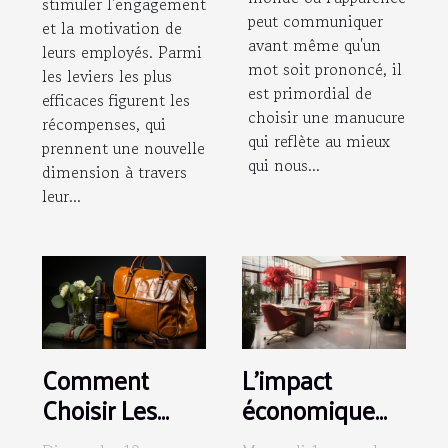
stimuler l'engagement
peut communiquer
et la motivation de
avant même qu'un
leurs employés. Parmi
mot soit prononcé, il
les leviers les plus
est primordial de
efficaces figurent les
choisir une manucure
récompenses, qui
qui reflète au mieux
prennent une nouvelle
qui nous...
dimension à travers
leur...
Comment
L'impact
Choisir Les
économique
Produits
de l'industrie