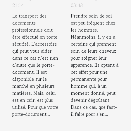
assurer son
une
21:14
03:48
entretien ?
permanente
Le transport des
Prendre soin de soi
pour homme ?
documents
est peu fréquent chez
professionnels doit
les hommes.
être effectué en toute
Néanmoins, il y en a
sécurité. L’accessoire
certains qui prennent
qui peut vous aider
soin de leurs cheveux
dans ce cas n’est rien
pour soigner leur
d’autre que le porte-
apparence. Ils optent à
document. Il est
cet effet pour une
disponible sur le
permanente pour
marché en plusieurs
homme qui, à un
matières. Mais, celui
moment donné, peut
est en cuir, est plus
devenir dégoûtant.
utilisé. Pour que votre
Dans ce cas, que faut-
porte-document...
il faire pour s'en...