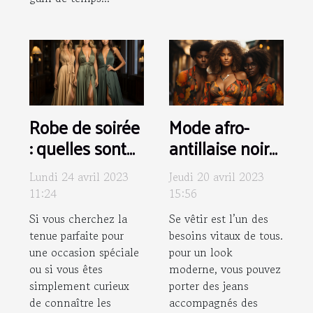
Robe de soirée
Mode afro-
: quelles sont
antillaise noire
les nouvelles
: Pourquoi
Lundi 24 avril 2023
Jeudi 20 avril 2023
tendances ?
choisir les
11:24
15:56
vêtements
Si vous cherchez la
Se vêtir est l’un des
Black Lives ?
tenue parfaite pour
besoins vitaux de tous.
une occasion spéciale
pour un look
ou si vous êtes
moderne, vous pouvez
simplement curieux
porter des jeans
de connaître les
accompagnés des