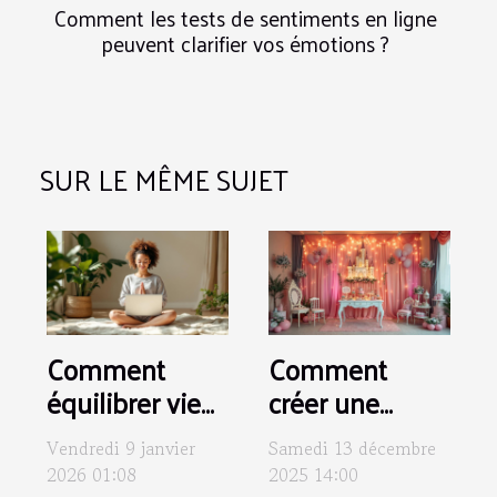
Comment les tests de sentiments en ligne
peuvent clarifier vos émotions ?
SUR LE MÊME SUJET
Comment
Comment
équilibrer vie
créer une
professionnelle
soirée à thème
Vendredi 9 janvier
Samedi 13 décembre
et quête de
inspirée par un
2026 01:08
2025 14:00