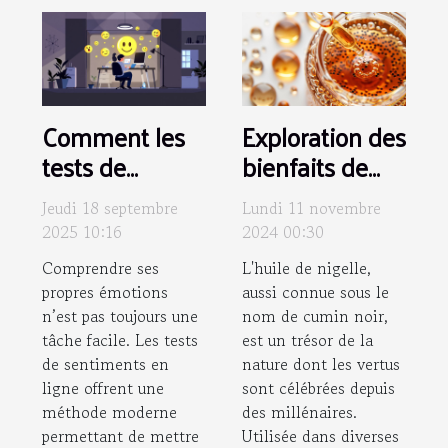
Comment les
Exploration des
tests de
bienfaits de
sentiments en
l'huile de
Jeudi 18 septembre
Lundi 11 novembre
ligne peuvent
nigelle pour
2025 10:16
2024 00:30
clarifier vos
peau et
Comprendre ses
L'huile de nigelle,
émotions ?
cheveux
propres émotions
aussi connue sous le
n’est pas toujours une
nom de cumin noir,
tâche facile. Les tests
est un trésor de la
de sentiments en
nature dont les vertus
ligne offrent une
sont célébrées depuis
méthode moderne
des millénaires.
permettant de mettre
Utilisée dans diverses