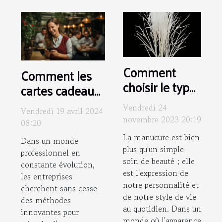
Comment
Comment les
choisir le type
cartes cadeaux
de manucure
dématérialisées
Vendredi 24
Vendredi 19 avril 2024
idéal pour
peuvent
novembre 2023 20:19
08:20
votre style
améliorer la
La manucure est bien
Dans un monde
quotidien
motivation des
plus qu'un simple
professionnel en
employés
soin de beauté ; elle
constante évolution,
est l'expression de
les entreprises
notre personnalité et
cherchent sans cesse
de notre style de vie
des méthodes
au quotidien. Dans un
innovantes pour
monde où l'apparence