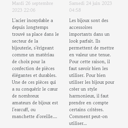
Mardi 26 septembre
Samedi 24 juin 2023
dans les bijoux:
harmoniser ses
2023 22:06
04:58
focus sur
bijoux et sa
L'acier inoxydable a
Les bijoux sont des
l'earcuff
tenue ?
depuis longtemps
accessoires
trouvé sa place dans le
importants dans un
secteur de la
look parfait. Ils
bijouterie, s'érigeant
permettent de mettre
comme un matériau
en valeur une tenue.
de choix pour la
Pour cette raison, il
confection de pièces
faut savoir bien les
élégantes et durables.
utiliser. Pour bien
Une de ces pièces qui
utiliser les bijoux pour
a su conquérir le cœur
créer un style
de nombreux
harmonieux, il faut
amateurs de bijoux est
prendre en compte
l'earcuff, ou
certains critères.
manchette d'oreille....
Comment peut-on
utiliser...