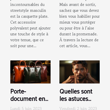
incontournables du
Mais avant de sortir,
streetstyle masculin
sachez que vous devez
est la casquette plate.
bien vous habiller pour
Cet accessoire
mieux vous protéger
polyvalent peut ajouter
ou pour être à l’aise
une touche de style à
durant la promenade.
votre tenue, que ce
À travers la lecture de
soit pour une...
cet article, vous...
Porte-
Quelles sont
document en
les astuces
cuir : comment
pour enlever
Lundi 5 juin 2023
Vendredi 2 juin 2023