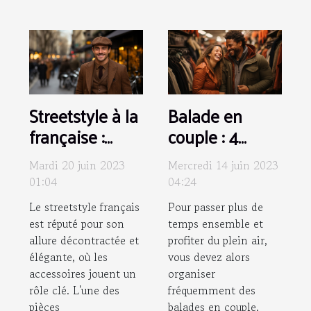
Streetstyle à la
Balade en
française :
couple : 4
Comment
conseils pour
Mardi 20 juin 2023
Mercredi 14 juin 2023
associer une
bien choisir vos
01:04
04:24
casquette
vêtements
Le streetstyle français
Pour passer plus de
plate homme à
est réputé pour son
temps ensemble et
votre tenue ?
allure décontractée et
profiter du plein air,
élégante, où les
vous devez alors
accessoires jouent un
organiser
rôle clé. L'une des
fréquemment des
pièces
balades en couple.