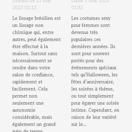
Dimanche 21 mai
Lundi 1 mai 2023
costumes
2023 02:12
01:32
sexys pour
Le lissage brésilien est
Les costumes sexy
femme
un lissage non
pour femmes sont
disponibles sur
chimique qui, entre
devenus très
le marché ?
autres, peut également
populaires ces
être effectué à la
dernières années. Ils
maison. Surtout sans
sont pour souvent
nécessairement se
portés pour des
rendre dans votre
évènements spéciaux
salon de confiance,
tels qu’Halloween, les
rapidement et
fêtes d’anniversaire,
facilement. Cela
les soirées à thème,
permet non
ou tout simplement
seulement une
pour égayer une soirée
autonomie
intime. Cependant, en
considérable, mais
raison de leur variété
également un grand
sur le...
gain de temps...