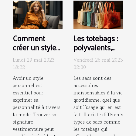
Comment
Les totebags :
créer un style
polyvalents,
unique pour
écologiques,
Lundi 29 mai 2023
Vendredi 26 mai 2023
soi ?
personnalisés
18:22
02:00
et tendances
Avoir un style
Les sacs sont des
personnel est
accessoires
essentiel pour
indispensables à la vie
exprimer sa
quotidienne, quel que
personnalité à travers
soit l’usage qui en est
la mode. Trouver sa
fait. Il existe différents
signature
types de sacs comme
vestimentaire peut
les totebags qui