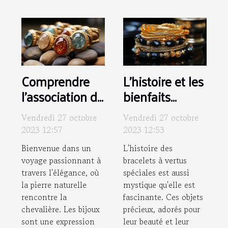
Comprendre
L'histoire et les
l'association de
bienfaits
la pierre
mystiques des
Vendredi 27 octobre
Vendredi 27 octobre
naturelle et la
bracelets à
2023 12:57
2023 12:53
chevalière : Un
vertus
Bienvenue dans un
L'histoire des
guide de style
spéciales
voyage passionnant à
bracelets à vertus
travers l'élégance, où
spéciales est aussi
la pierre naturelle
mystique qu'elle est
rencontre la
fascinante. Ces objets
chevalière. Les bijoux
précieux, adorés pour
sont une expression
leur beauté et leur