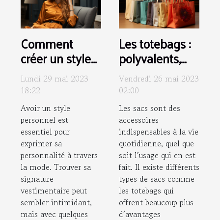
Comment
Les totebags :
créer un style
polyvalents,
unique pour
écologiques,
Lundi 29 mai 2023
Vendredi 26 mai 2023
soi ?
personnalisés
18:22
02:00
et tendances
Avoir un style
Les sacs sont des
personnel est
accessoires
essentiel pour
indispensables à la vie
exprimer sa
quotidienne, quel que
personnalité à travers
soit l’usage qui en est
la mode. Trouver sa
fait. Il existe différents
signature
types de sacs comme
vestimentaire peut
les totebags qui
sembler intimidant,
offrent beaucoup plus
mais avec quelques
d’avantages