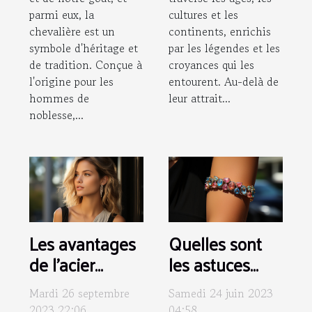
parmi eux, la
cultures et les
chevalière est un
continents, enrichis
symbole d'héritage et
par les légendes et les
de tradition. Conçue à
croyances qui les
l'origine pour les
entourent. Au-delà de
hommes de
leur attrait...
noblesse,...
Les avantages
Quelles sont
de l'acier
les astuces
inoxydable
pour
Mardi 26 septembre
Samedi 24 juin 2023
dans les bijoux:
harmoniser ses
2023 22:06
04:58