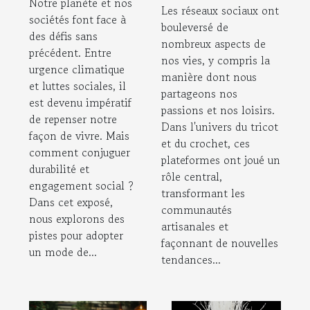
de tricot et
Notre planète et nos
les
Les réseaux sociaux ont
crochet
sociétés font face à
bouleversé de
mouvements
des défis sans
contemporaines
nombreux aspects de
sociaux
précédent. Entre
nos vies, y compris la
urgence climatique
manière dont nous
et luttes sociales, il
partageons nos
est devenu impératif
passions et nos loisirs.
de repenser notre
Dans l'univers du tricot
façon de vivre. Mais
et du crochet, ces
comment conjuguer
plateformes ont joué un
durabilité et
rôle central,
engagement social ?
transformant les
Dans cet exposé,
communautés
nous explorons des
artisanales et
pistes pour adopter
façonnant de nouvelles
un mode de...
tendances...