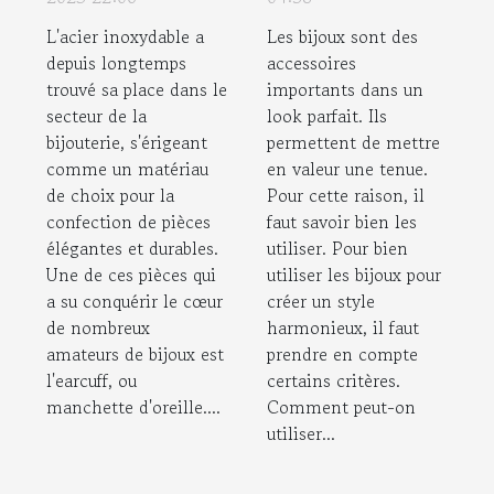
focus sur
bijoux et sa
L'acier inoxydable a
Les bijoux sont des
l'earcuff
tenue ?
depuis longtemps
accessoires
trouvé sa place dans le
importants dans un
secteur de la
look parfait. Ils
bijouterie, s'érigeant
permettent de mettre
comme un matériau
en valeur une tenue.
de choix pour la
Pour cette raison, il
confection de pièces
faut savoir bien les
élégantes et durables.
utiliser. Pour bien
Une de ces pièces qui
utiliser les bijoux pour
a su conquérir le cœur
créer un style
de nombreux
harmonieux, il faut
amateurs de bijoux est
prendre en compte
l'earcuff, ou
certains critères.
manchette d'oreille....
Comment peut-on
utiliser...