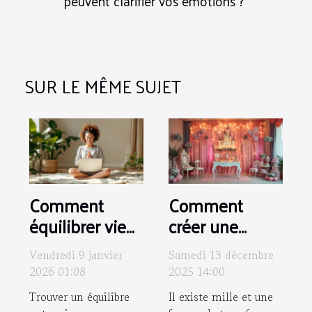
peuvent clarifier vos émotions ?
SUR LE MÊME SUJET
Comment
Comment
équilibrer vie
créer une
professionnelle
soirée à thème
Vendredi 9 janvier
Samedi 13 décembre
et quête de
inspirée par un
2026 01:08
2025 14:00
bien-être ?
conte de fées
Trouver un équilibre
Il existe mille et une
classique ?