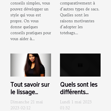
conseils simples, vous
comparativement à
pouvez développer un
d’autres types de sacs.
style qui vous est
Quelles sont les
propre. On vous
raisons motivantes
donne quelques
d’adopter les
conseils pratiques pour
totebags...
vous aider à...
Tout savoir sur
Quels sont les
le lissage
différents
brésilien
types de
Dimanche 21 mai
Lundi 1 mai 2023
costumes
2023 02:12
01:32