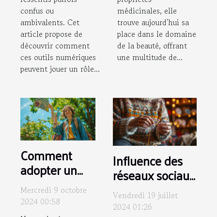
confus ou
médicinales, elle
ambivalents. Cet
trouve aujourd'hui sa
article propose de
place dans le domaine
découvrir comment
de la beauté, offrant
ces outils numériques
une multitude de...
peuvent jouer un rôle...
Comment
Influence des
adopter un
réseaux sociaux
mode de vie
sur les
Mercredi 9 octobre
durable tout
Vendredi 19 juillet
communautés
2024 00:58
2024 01:26
en soutenant