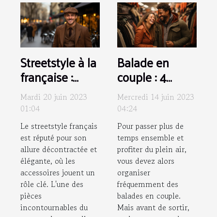
Streetstyle à la
Balade en
française :
couple : 4
Comment
conseils pour
Mardi 20 juin 2023
Mercredi 14 juin 2023
associer une
bien choisir vos
01:04
04:24
casquette
vêtements
Le streetstyle français
Pour passer plus de
plate homme à
est réputé pour son
temps ensemble et
votre tenue ?
allure décontractée et
profiter du plein air,
élégante, où les
vous devez alors
accessoires jouent un
organiser
rôle clé. L'une des
fréquemment des
pièces
balades en couple.
incontournables du
Mais avant de sortir,