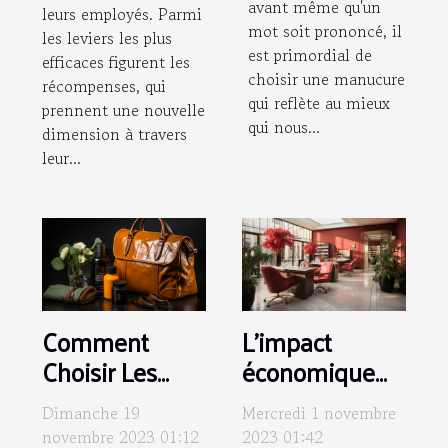
avant même qu'un
leurs employés. Parmi
mot soit prononcé, il
les leviers les plus
est primordial de
efficaces figurent les
choisir une manucure
récompenses, qui
qui reflète au mieux
prennent une nouvelle
qui nous...
dimension à travers
leur...
Comment
L'impact
Choisir Les
économique
Produits
de l'industrie
Dimanche 19
Mercredi 1 novembre
d'Entretien
de la
novembre 2023 01:12
2023 01:42