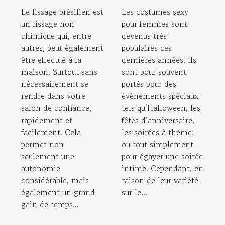
sexys pour
Le lissage brésilien est
Les costumes sexy
femme
un lissage non
pour femmes sont
disponibles sur
chimique qui, entre
devenus très
le marché ?
autres, peut également
populaires ces
être effectué à la
dernières années. Ils
maison. Surtout sans
sont pour souvent
nécessairement se
portés pour des
rendre dans votre
évènements spéciaux
salon de confiance,
tels qu’Halloween, les
rapidement et
fêtes d’anniversaire,
facilement. Cela
les soirées à thème,
permet non
ou tout simplement
seulement une
pour égayer une soirée
autonomie
intime. Cependant, en
considérable, mais
raison de leur variété
également un grand
sur le...
gain de temps...