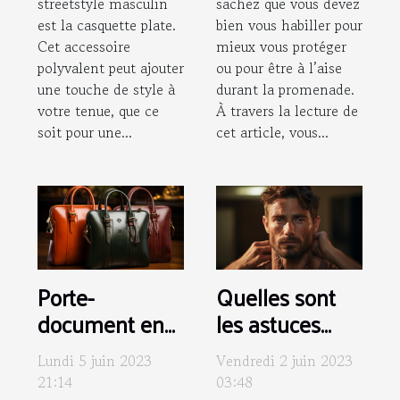
streetstyle masculin
sachez que vous devez
est la casquette plate.
bien vous habiller pour
Cet accessoire
mieux vous protéger
polyvalent peut ajouter
ou pour être à l’aise
une touche de style à
durant la promenade.
votre tenue, que ce
À travers la lecture de
soit pour une...
cet article, vous...
Porte-
Quelles sont
document en
les astuces
cuir : comment
pour enlever
Lundi 5 juin 2023
Vendredi 2 juin 2023
assurer son
une
21:14
03:48