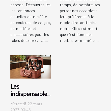
adresse. Découvrez les
temps, de nombreuses
les tendances
personnes accordent
actuelles en matière
leur préférence à la
de couleurs, de coupes,
mode afro-antillaise
de matières et
noire. Elles estiment
d’accessoires pour les
que c’est l’une des
robes de soirée. Les...
meilleures manières...
Les
indispensables
d’une trousse
Mercredi 22 mars
de beauté de
2023 00:46