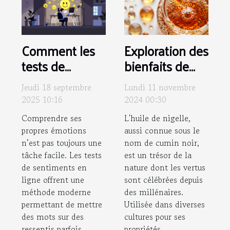
Comment les
Exploration des
tests de
bienfaits de
sentiments en
l'huile de
Jeudi 18 septembre
Lundi 11 novembre
ligne peuvent
nigelle pour
2025 10:16
2024 00:30
clarifier vos
peau et
Comprendre ses
L'huile de nigelle,
émotions ?
cheveux
propres émotions
aussi connue sous le
n’est pas toujours une
nom de cumin noir,
tâche facile. Les tests
est un trésor de la
de sentiments en
nature dont les vertus
ligne offrent une
sont célébrées depuis
méthode moderne
des millénaires.
permettant de mettre
Utilisée dans diverses
des mots sur des
cultures pour ses
ressentis parfois
propriétés