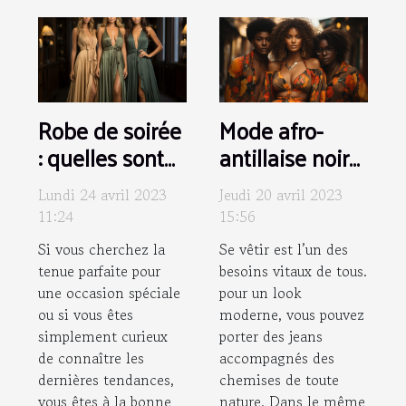
Robe de soirée
Mode afro-
: quelles sont
antillaise noire
les nouvelles
: Pourquoi
Lundi 24 avril 2023
Jeudi 20 avril 2023
tendances ?
choisir les
11:24
15:56
vêtements
Si vous cherchez la
Se vêtir est l’un des
Black Lives ?
tenue parfaite pour
besoins vitaux de tous.
une occasion spéciale
pour un look
ou si vous êtes
moderne, vous pouvez
simplement curieux
porter des jeans
de connaître les
accompagnés des
dernières tendances,
chemises de toute
vous êtes à la bonne
nature. Dans le même