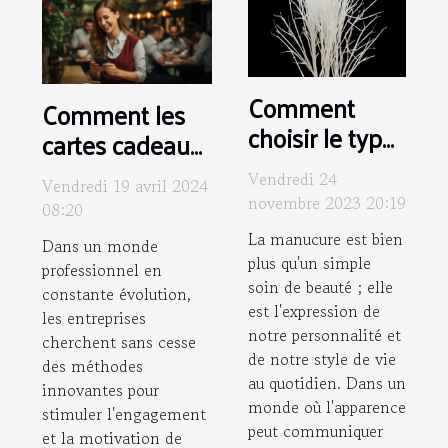
Comment
Comment les
choisir le type
cartes cadeaux
de manucure
dématérialisées
Vendredi 24
Vendredi 19 avril 2024
idéal pour
peuvent
novembre 2023 20:19
08:20
votre style
améliorer la
La manucure est bien
Dans un monde
quotidien
motivation des
plus qu'un simple
professionnel en
employés
soin de beauté ; elle
constante évolution,
est l'expression de
les entreprises
notre personnalité et
cherchent sans cesse
de notre style de vie
des méthodes
au quotidien. Dans un
innovantes pour
monde où l'apparence
stimuler l'engagement
peut communiquer
et la motivation de