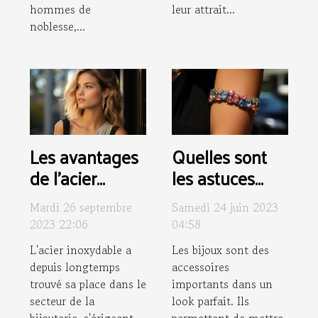
hommes de
leur attrait...
noblesse,...
Les avantages
Quelles sont
de l'acier
les astuces
inoxydable
pour
Mardi 26 septembre
Samedi 24 juin 2023
dans les bijoux:
harmoniser ses
2023 22:06
04:58
focus sur
bijoux et sa
L'acier inoxydable a
Les bijoux sont des
l'earcuff
tenue ?
depuis longtemps
accessoires
trouvé sa place dans le
importants dans un
secteur de la
look parfait. Ils