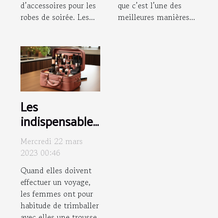
d’accessoires pour les
que c’est l’une des
robes de soirée. Les...
meilleures manières...
Les
indispensables
d’une trousse
Mercredi 22 mars
de beauté de
2023 00:46
femme
Quand elles doivent
effectuer un voyage,
les femmes ont pour
habitude de trimballer
avec elles une trousse