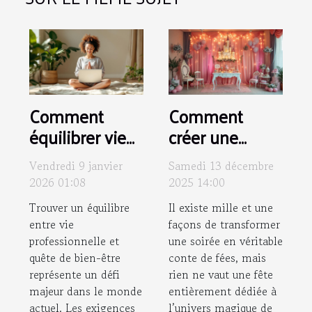
Comment
Comment
équilibrer vie
créer une
professionnelle
soirée à thème
Vendredi 9 janvier
Samedi 13 décembre
et quête de
inspirée par un
2026 01:08
2025 14:00
bien-être ?
conte de fées
Trouver un équilibre
Il existe mille et une
classique ?
entre vie
façons de transformer
professionnelle et
une soirée en véritable
quête de bien-être
conte de fées, mais
représente un défi
rien ne vaut une fête
majeur dans le monde
entièrement dédiée à
actuel. Les exigences
l’univers magique de