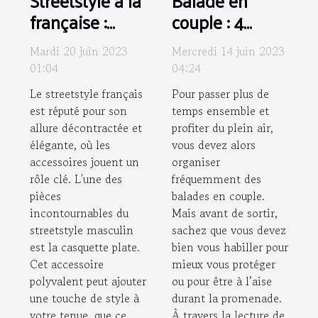
Streetstyle à la
Balade en
française :
couple : 4
Comment
conseils pour
Mardi 20 juin 2023
Mercredi 14 juin 2023
associer une
bien choisir vos
01:04
04:24
casquette
vêtements
Le streetstyle français
Pour passer plus de
plate homme à
est réputé pour son
temps ensemble et
votre tenue ?
allure décontractée et
profiter du plein air,
élégante, où les
vous devez alors
accessoires jouent un
organiser
rôle clé. L'une des
fréquemment des
pièces
balades en couple.
incontournables du
Mais avant de sortir,
streetstyle masculin
sachez que vous devez
est la casquette plate.
bien vous habiller pour
Cet accessoire
mieux vous protéger
polyvalent peut ajouter
ou pour être à l’aise
une touche de style à
durant la promenade.
votre tenue, que ce
À travers la lecture de