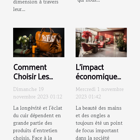
dimension à travers
leur...
Comment
L'impact
Choisir Les
économique
Produits
de l'industrie
Dimanche 19
Mercredi 1 novembre
d'Entretien
de la
novembre 2023 01:12
2023 01:42
Adaptés à
manucure en
La longévité et l'éclat
La beauté des mains
Votre Type de
France
du cuir dépendent en
et des ongles a
Cuir
grande partie des
toujours été un point
produits d'entretien
de focus important
choisis. Face à la
dans la société