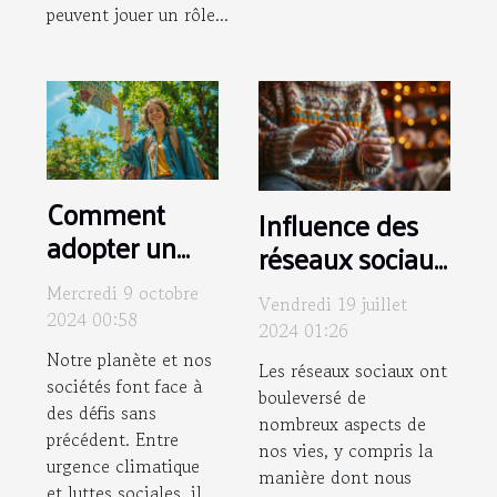
peuvent jouer un rôle...
Comment
Influence des
adopter un
réseaux sociaux
mode de vie
sur les
Mercredi 9 octobre
durable tout
Vendredi 19 juillet
communautés
2024 00:58
2024 01:26
en soutenant
de tricot et
Notre planète et nos
les
Les réseaux sociaux ont
crochet
sociétés font face à
bouleversé de
mouvements
des défis sans
contemporaines
nombreux aspects de
sociaux
précédent. Entre
nos vies, y compris la
urgence climatique
manière dont nous
et luttes sociales, il