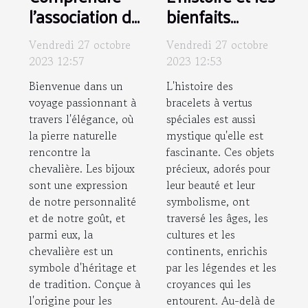
l'association de
bienfaits
la pierre
mystiques des
Vendredi 27 octobre
Vendredi 27 octobre
naturelle et la
bracelets à
2023 12:57
2023 12:53
chevalière : Un
vertus
Bienvenue dans un
L'histoire des
guide de style
spéciales
voyage passionnant à
bracelets à vertus
travers l'élégance, où
spéciales est aussi
la pierre naturelle
mystique qu'elle est
rencontre la
fascinante. Ces objets
chevalière. Les bijoux
précieux, adorés pour
sont une expression
leur beauté et leur
de notre personnalité
symbolisme, ont
et de notre goût, et
traversé les âges, les
parmi eux, la
cultures et les
chevalière est un
continents, enrichis
symbole d'héritage et
par les légendes et les
de tradition. Conçue à
croyances qui les
l'origine pour les
entourent. Au-delà de