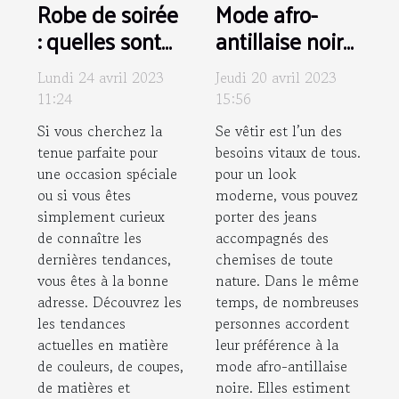
Robe de soirée
Mode afro-
: quelles sont
antillaise noire
les nouvelles
: Pourquoi
Lundi 24 avril 2023
Jeudi 20 avril 2023
tendances ?
choisir les
11:24
15:56
vêtements
Si vous cherchez la
Se vêtir est l’un des
Black Lives ?
tenue parfaite pour
besoins vitaux de tous.
une occasion spéciale
pour un look
ou si vous êtes
moderne, vous pouvez
simplement curieux
porter des jeans
de connaître les
accompagnés des
dernières tendances,
chemises de toute
vous êtes à la bonne
nature. Dans le même
adresse. Découvrez les
temps, de nombreuses
les tendances
personnes accordent
actuelles en matière
leur préférence à la
de couleurs, de coupes,
mode afro-antillaise
de matières et
noire. Elles estiment