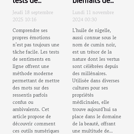
sentiments en
l'huile de
Jeudi 18 septembre
Lundi 11 novembre
ligne peuvent
nigelle pour
2025 10:16
2024 00:30
clarifier vos
peau et
Comprendre ses
L'huile de nigelle,
émotions ?
cheveux
propres émotions
aussi connue sous le
n’est pas toujours une
nom de cumin noir,
tâche facile. Les tests
est un trésor de la
de sentiments en
nature dont les vertus
ligne offrent une
sont célébrées depuis
méthode moderne
des millénaires.
permettant de mettre
Utilisée dans diverses
des mots sur des
cultures pour ses
ressentis parfois
propriétés
confus ou
médicinales, elle
ambivalents. Cet
trouve aujourd'hui sa
article propose de
place dans le domaine
découvrir comment
de la beauté, offrant
ces outils numériques
une multitude de...