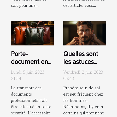
soit pour une...
cet article, vous...
Porte-
Quelles sont
document en
les astuces
cuir : comment
pour enlever
Lundi 5 juin 2023
Vendredi 2 juin 2023
assurer son
une
21:14
03:48
entretien ?
permanente
Le transport des
Prendre soin de soi
pour homme ?
documents
est peu fréquent chez
professionnels doit
les hommes.
être effectué en toute
Néanmoins, il y en a
sécurité. L’accessoire
certains qui prennent