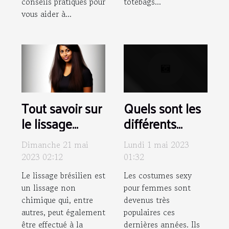
conseils pratiques pour
totebags...
vous aider à...
Tout savoir sur
Quels sont les
le lissage
différents
brésilien
types de
Dimanche 21 mai
Lundi 1 mai 2023
costumes
2023 02:12
01:32
sexys pour
Le lissage brésilien est
Les costumes sexy
femme
un lissage non
pour femmes sont
disponibles sur
chimique qui, entre
devenus très
le marché ?
autres, peut également
populaires ces
être effectué à la
dernières années. Ils