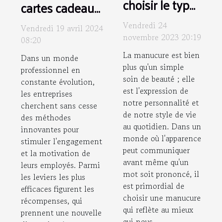
choisir le type
cartes cadeaux
de manucure
dématérialisées
Vendredi 24
Vendredi 19 avril 2024
idéal pour
peuvent
novembre 2023 20:19
08:20
votre style
améliorer la
La manucure est bien
Dans un monde
quotidien
motivation des
plus qu'un simple
professionnel en
employés
soin de beauté ; elle
constante évolution,
est l'expression de
les entreprises
notre personnalité et
cherchent sans cesse
de notre style de vie
des méthodes
au quotidien. Dans un
innovantes pour
monde où l'apparence
stimuler l'engagement
peut communiquer
et la motivation de
avant même qu'un
leurs employés. Parmi
mot soit prononcé, il
les leviers les plus
est primordial de
efficaces figurent les
choisir une manucure
récompenses, qui
qui reflète au mieux
prennent une nouvelle
qui nous...