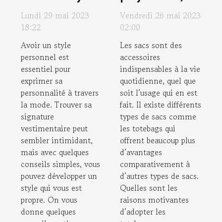
unique pour
écologiques,
Lundi 29 mai 2023
Vendredi 26 mai 2023
soi ?
personnalisés
18:22
02:00
et tendances
Avoir un style
Les sacs sont des
personnel est
accessoires
essentiel pour
indispensables à la vie
exprimer sa
quotidienne, quel que
personnalité à travers
soit l’usage qui en est
la mode. Trouver sa
fait. Il existe différents
signature
types de sacs comme
vestimentaire peut
les totebags qui
sembler intimidant,
offrent beaucoup plus
mais avec quelques
d’avantages
conseils simples, vous
comparativement à
pouvez développer un
d’autres types de sacs.
style qui vous est
Quelles sont les
propre. On vous
raisons motivantes
donne quelques
d’adopter les