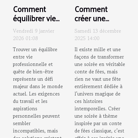
Comment
Comment
équilibrer vie
créer une
professionnelle
soirée à thème
Vendredi 9 janvier
Samedi 13 décembre
et quête de
inspirée par un
2026 01:08
2025 14:00
bien-être ?
conte de fées
Trouver un équilibre
Il existe mille et une
classique ?
entre vie
façons de transformer
professionnelle et
une soirée en véritable
quête de bien-être
conte de fées, mais
représente un défi
rien ne vaut une fête
majeur dans le monde
entièrement dédiée à
actuel. Les exigences
l’univers magique de
du travail et les
ces histoires
aspirations
intemporelles. Créer
personnelles peuvent
une soirée à thème
sembler
inspirée par un conte
incompatibles, mais
de fées classique, c’est
des solutions existent
offrir à ses invités une