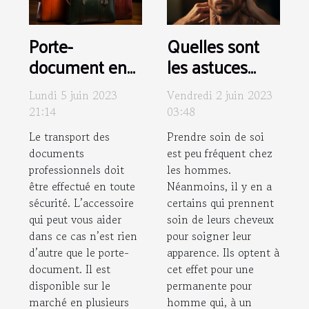
Porte-
Quelles sont
document en
les astuces
cuir : comment
pour enlever
Lundi 5 juin 2023
Vendredi 2 juin 2023
assurer son
une
21:14
03:48
entretien ?
permanente
Le transport des
Prendre soin de soi
pour homme ?
documents
est peu fréquent chez
professionnels doit
les hommes.
être effectué en toute
Néanmoins, il y en a
sécurité. L’accessoire
certains qui prennent
qui peut vous aider
soin de leurs cheveux
dans ce cas n’est rien
pour soigner leur
d’autre que le porte-
apparence. Ils optent à
document. Il est
cet effet pour une
disponible sur le
permanente pour
marché en plusieurs
homme qui, à un