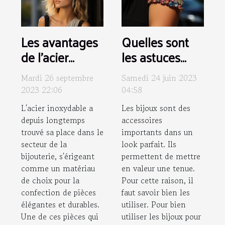
Les avantages
Quelles sont
de l'acier
les astuces
inoxydable
pour
Mardi 26 septembre
Samedi 24 juin 2023
dans les bijoux:
harmoniser ses
2023 22:06
04:58
focus sur
bijoux et sa
L'acier inoxydable a
Les bijoux sont des
l'earcuff
tenue ?
depuis longtemps
accessoires
trouvé sa place dans le
importants dans un
secteur de la
look parfait. Ils
bijouterie, s'érigeant
permettent de mettre
comme un matériau
en valeur une tenue.
de choix pour la
Pour cette raison, il
confection de pièces
faut savoir bien les
élégantes et durables.
utiliser. Pour bien
Une de ces pièces qui
utiliser les bijoux pour