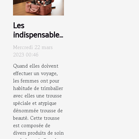
Les
indispensables
d’une trousse
Mercredi 22 mars
de beauté de
2023 00:46
femme
Quand elles doivent
effectuer un voyage,
les femmes ont pour
habitude de trimballer
avec elles une trousse
spéciale et atypique
dénommée trousse de
beauté. Cette trousse
est composée de
divers produits de soin