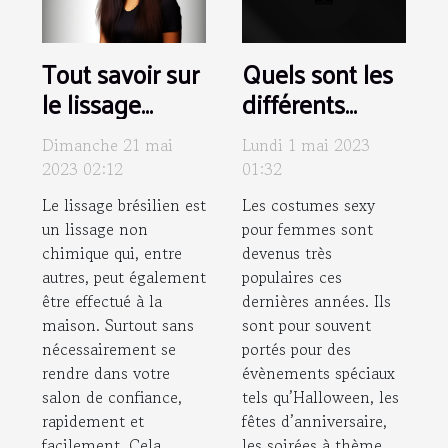
Tout savoir sur
Quels sont les
le lissage
différents
brésilien
types de
Dimanche 21 mai
Lundi 1 mai 2023
costumes
2023 02:12
01:32
sexys pour
Le lissage brésilien est
Les costumes sexy
femme
un lissage non
pour femmes sont
disponibles sur
chimique qui, entre
devenus très
le marché ?
autres, peut également
populaires ces
être effectué à la
dernières années. Ils
maison. Surtout sans
sont pour souvent
nécessairement se
portés pour des
rendre dans votre
évènements spéciaux
salon de confiance,
tels qu’Halloween, les
rapidement et
fêtes d’anniversaire,
facilement. Cela
les soirées à thème,