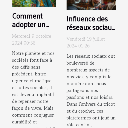
Comment
Influence des
adopter un
réseaux sociaux
mode de vie
sur les
Mercredi 9 octobre
durable tout
Vendredi 19 juillet
communautés
2024 00:58
2024 01:26
en soutenant
de tricot et
Notre planète et nos
les
Les réseaux sociaux ont
crochet
sociétés font face à
bouleversé de
mouvements
des défis sans
contemporaines
nombreux aspects de
sociaux
précédent. Entre
nos vies, y compris la
urgence climatique
manière dont nous
et luttes sociales, il
partageons nos
est devenu impératif
passions et nos loisirs.
de repenser notre
Dans l'univers du tricot
façon de vivre. Mais
et du crochet, ces
comment conjuguer
plateformes ont joué un
durabilité et
rôle central,