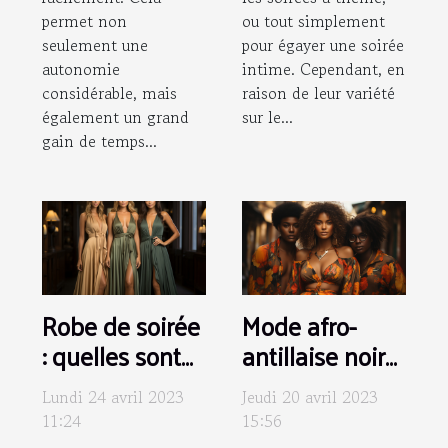
permet non
ou tout simplement
seulement une
pour égayer une soirée
autonomie
intime. Cependant, en
considérable, mais
raison de leur variété
également un grand
sur le...
gain de temps...
Robe de soirée
Mode afro-
: quelles sont
antillaise noire
les nouvelles
: Pourquoi
Lundi 24 avril 2023
Jeudi 20 avril 2023
tendances ?
choisir les
11:24
15:56
vêtements