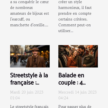
a su conquérir le cœur
créer un style
de nombreux
harmonieux, il faut
amateurs de bijoux est
prendre en compte
l'earcuff, ou
certains critères.
manchette d'oreille....
Comment peut-on
utiliser...
Streetstyle à la
Balade en
française :
couple : 4
Comment
conseils pour
Mardi 20 juin 2023
Mercredi 14 juin 2023
associer une
bien choisir vos
01:04
04:24
casquette
vêtements
Le streetstyle français
Pour passer plus de