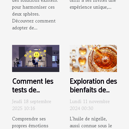
pour harmoniser ces
expérience unique,...
deux sphères.
Découvrez comment
adopter de...
Comment les
Exploration des
tests de
bienfaits de
sentiments en
l'huile de
Jeudi 18 septembre
Lundi 11 novembre
ligne peuvent
nigelle pour
2025 10:16
2024 00:30
clarifier vos
peau et
Comprendre ses
L'huile de nigelle,
émotions ?
cheveux
propres émotions
aussi connue sous le