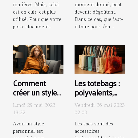
matières. Mais, celui
moment donné, peut
est en cuir, est plus
devenir dégoûtant.
utilisé. Pour que votre
Dans ce cas, que faut-
porte-document...
il faire pour s'en...
Comment
Les totebags :
créer un style
polyvalents,
unique pour
écologiques,
Lundi 29 mai 2023
Vendredi 26 mai 2023
soi ?
personnalisés
18:22
02:00
et tendances
Avoir un style
Les sacs sont des
personnel est
accessoires