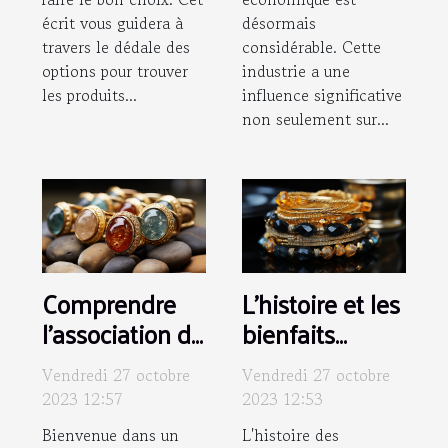
écrit vous guidera à
désormais
travers le dédale des
considérable. Cette
options pour trouver
industrie a une
les produits...
influence significative
non seulement sur...
Comprendre
L'histoire et les
l'association de
bienfaits
la pierre
mystiques des
Vendredi 27 octobre
Vendredi 27 octobre
naturelle et la
bracelets à
2023 12:57
2023 12:53
chevalière : Un
vertus
Bienvenue dans un
L'histoire des