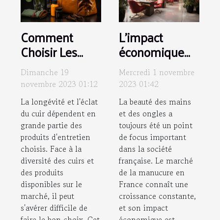
Comment
L'impact
Choisir Les
économique
Produits
de l'industrie
Dimanche 19
Mercredi 1 novembre
d'Entretien
de la
novembre 2023 01:12
2023 01:42
Adaptés à
manucure en
La longévité et l'éclat
La beauté des mains
Votre Type de
France
du cuir dépendent en
et des ongles a
Cuir
grande partie des
toujours été un point
produits d'entretien
de focus important
choisis. Face à la
dans la société
diversité des cuirs et
française. Le marché
des produits
de la manucure en
disponibles sur le
France connaît une
marché, il peut
croissance constante,
s'avérer difficile de
et son impact
faire le bon choix. Cet
économique est