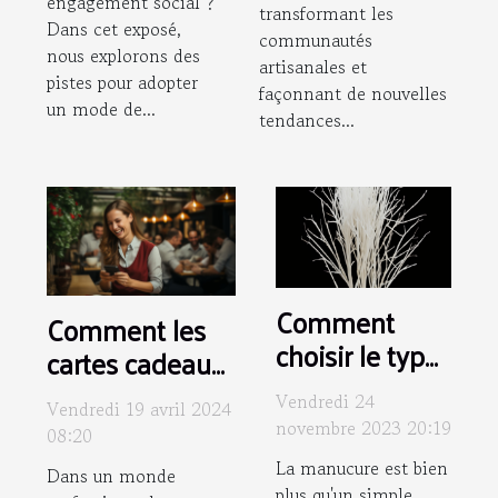
engagement social ?
transformant les
Dans cet exposé,
communautés
nous explorons des
artisanales et
pistes pour adopter
façonnant de nouvelles
un mode de...
tendances...
Comment
Comment les
choisir le type
cartes cadeaux
de manucure
dématérialisées
Vendredi 24
Vendredi 19 avril 2024
idéal pour
peuvent
novembre 2023 20:19
08:20
votre style
améliorer la
La manucure est bien
Dans un monde
quotidien
motivation des
plus qu'un simple