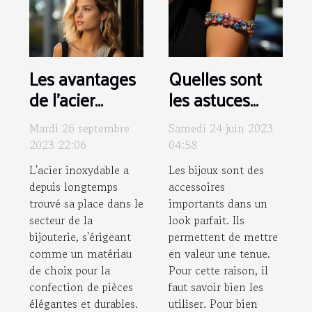
Les avantages
Quelles sont
de l'acier
les astuces
inoxydable
pour
Mardi 26 septembre
Samedi 24 juin 2023
dans les bijoux:
harmoniser ses
2023 22:06
04:58
focus sur
bijoux et sa
L'acier inoxydable a
Les bijoux sont des
l'earcuff
tenue ?
depuis longtemps
accessoires
trouvé sa place dans le
importants dans un
secteur de la
look parfait. Ils
bijouterie, s'érigeant
permettent de mettre
comme un matériau
en valeur une tenue.
de choix pour la
Pour cette raison, il
confection de pièces
faut savoir bien les
élégantes et durables.
utiliser. Pour bien