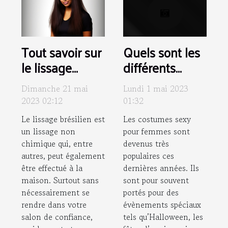
Tout savoir sur
Quels sont les
le lissage
différents
brésilien
types de
Dimanche 21 mai
Lundi 1 mai 2023
costumes
2023 02:12
01:32
sexys pour
Le lissage brésilien est
Les costumes sexy
femme
un lissage non
pour femmes sont
disponibles sur
chimique qui, entre
devenus très
le marché ?
autres, peut également
populaires ces
être effectué à la
dernières années. Ils
maison. Surtout sans
sont pour souvent
nécessairement se
portés pour des
rendre dans votre
évènements spéciaux
salon de confiance,
tels qu’Halloween, les