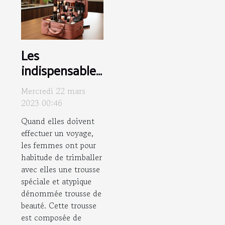
Les
indispensables
d’une trousse
Mercredi 22 mars
de beauté de
2023 00:46
femme
Quand elles doivent
effectuer un voyage,
les femmes ont pour
habitude de trimballer
avec elles une trousse
spéciale et atypique
dénommée trousse de
beauté. Cette trousse
est composée de