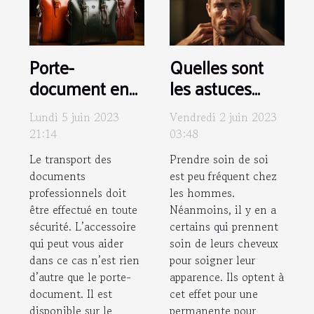
Porte-
Quelles sont
document en
les astuces
cuir : comment
pour enlever
Lundi 5 juin 2023
Vendredi 2 juin 2023
assurer son
une
21:14
03:48
entretien ?
permanente
Le transport des
Prendre soin de soi
pour homme ?
documents
est peu fréquent chez
professionnels doit
les hommes.
être effectué en toute
Néanmoins, il y en a
sécurité. L’accessoire
certains qui prennent
qui peut vous aider
soin de leurs cheveux
dans ce cas n’est rien
pour soigner leur
d’autre que le porte-
apparence. Ils optent à
document. Il est
cet effet pour une
disponible sur le
permanente pour