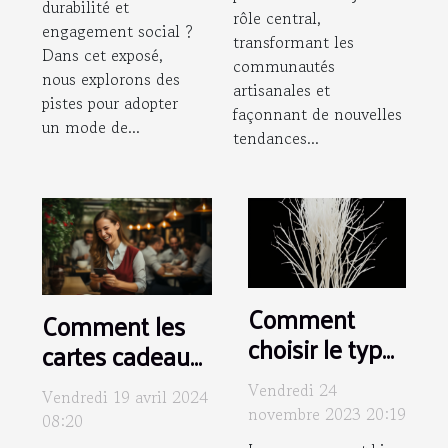
durabilité et
rôle central,
engagement social ?
transformant les
Dans cet exposé,
communautés
nous explorons des
artisanales et
pistes pour adopter
façonnant de nouvelles
un mode de...
tendances...
Comment
Comment les
choisir le type
cartes cadeaux
de manucure
dématérialisées
Vendredi 24
Vendredi 19 avril 2024
idéal pour
peuvent
novembre 2023 20:19
08:20
votre style
améliorer la