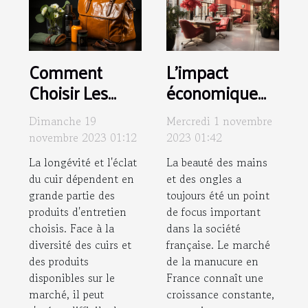
Comment
L'impact
Choisir Les
économique
Produits
de l'industrie
Dimanche 19
Mercredi 1 novembre
d'Entretien
de la
novembre 2023 01:12
2023 01:42
Adaptés à
manucure en
La longévité et l'éclat
La beauté des mains
Votre Type de
France
du cuir dépendent en
et des ongles a
Cuir
grande partie des
toujours été un point
produits d'entretien
de focus important
choisis. Face à la
dans la société
diversité des cuirs et
française. Le marché
des produits
de la manucure en
disponibles sur le
France connaît une
marché, il peut
croissance constante,