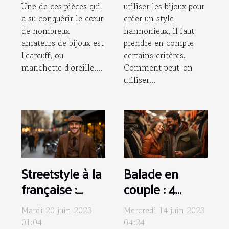
Une de ces pièces qui
utiliser les bijoux pour
a su conquérir le cœur
créer un style
de nombreux
harmonieux, il faut
amateurs de bijoux est
prendre en compte
l'earcuff, ou
certains critères.
manchette d'oreille....
Comment peut-on
utiliser...
Streetstyle à la
Balade en
française :
couple : 4
Comment
conseils pour
Mardi 20 juin 2023
Mercredi 14 juin 2023
associer une
bien choisir vos
01:04
04:24