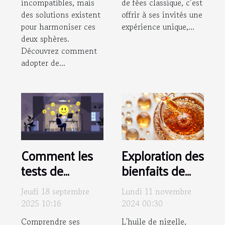
incompatibles, mais
de fées classique, c’est
des solutions existent
offrir à ses invités une
pour harmoniser ces
expérience unique,...
deux sphères.
Découvrez comment
adopter de...
Comment les
Exploration des
tests de
bienfaits de
sentiments en
l'huile de
Jeudi 18 septembre
Lundi 11 novembre
ligne peuvent
nigelle pour
2025 10:16
2024 00:30
clarifier vos
peau et
Comprendre ses
L'huile de nigelle,