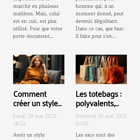
marché en plusieurs
homme qui, à un
matières. Mais, celui
moment donné, peut
est en cuir, est plus
devenir dégoûtant.
utilisé. Pour que votre
Dans ce cas, que faut-
porte-document...
il faire pour s'en...
Comment
Les totebags :
créer un style
polyvalents,
unique pour
écologiques,
Lundi 29 mai 2023
Vendredi 26 mai 2023
soi ?
personnalisés
18:22
02:00
et tendances
Avoir un style
Les sacs sont des