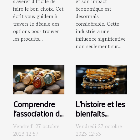
s'avérer difficile de
et son impact
faire le bon choix. Cet
économique est
écrit vous guidera à
désormais
travers le dédale des
considérable. Cette
options pour trouver
industrie a une
les produits...
influence significative
non seulement sur...
Comprendre
L'histoire et les
l'association de
bienfaits
la pierre
mystiques des
Vendredi 27 octobre
Vendredi 27 octobre
naturelle et la
bracelets à
2023 12:57
2023 12:53