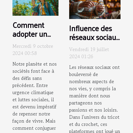
Comment
Influence des
adopter un
réseaux sociaux
mode de vie
sur les
Mercredi 9 octobre
durable tout
Vendredi 19 juillet
communautés
2024 00:58
2024 01:26
en soutenant
de tricot et
Notre planète et nos
les
Les réseaux sociaux ont
crochet
sociétés font face à
bouleversé de
mouvements
des défis sans
contemporaines
nombreux aspects de
sociaux
précédent. Entre
nos vies, y compris la
urgence climatique
manière dont nous
et luttes sociales, il
partageons nos
est devenu impératif
passions et nos loisirs.
de repenser notre
Dans l'univers du tricot
façon de vivre. Mais
et du crochet, ces
comment conjuguer
plateformes ont joué un