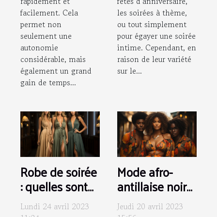
rapidement et
fêtes d’anniversaire,
facilement. Cela
les soirées à thème,
permet non
ou tout simplement
seulement une
pour égayer une soirée
autonomie
intime. Cependant, en
considérable, mais
raison de leur variété
également un grand
sur le...
gain de temps...
Robe de soirée
Mode afro-
: quelles sont
antillaise noire
les nouvelles
: Pourquoi
Lundi 24 avril 2023
Jeudi 20 avril 2023
tendances ?
choisir les