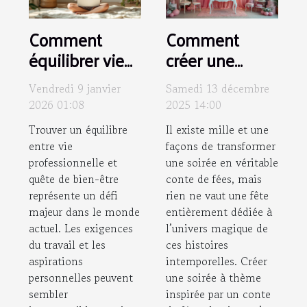
Comment
Comment
équilibrer vie
créer une
professionnelle
soirée à thème
Vendredi 9 janvier
Samedi 13 décembre
et quête de
inspirée par un
2026 01:08
2025 14:00
bien-être ?
conte de fées
Trouver un équilibre
Il existe mille et une
classique ?
entre vie
façons de transformer
professionnelle et
une soirée en véritable
quête de bien-être
conte de fées, mais
représente un défi
rien ne vaut une fête
majeur dans le monde
entièrement dédiée à
actuel. Les exigences
l’univers magique de
du travail et les
ces histoires
aspirations
intemporelles. Créer
personnelles peuvent
une soirée à thème
sembler
inspirée par un conte